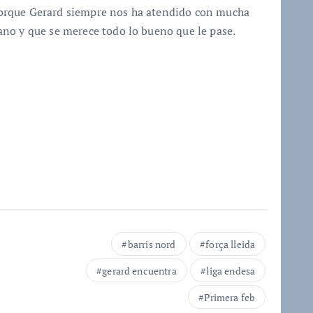
orque Gerard siempre nos ha atendido con mucha
no y que se merece todo lo bueno que le pase.
barris nord
força lleida
gerard encuentra
liga endesa
Primera feb