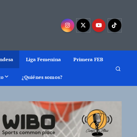
mejor baloncesto
Endesa
Liga Femenina
Primera FEB
to
¿Quiénes somos?