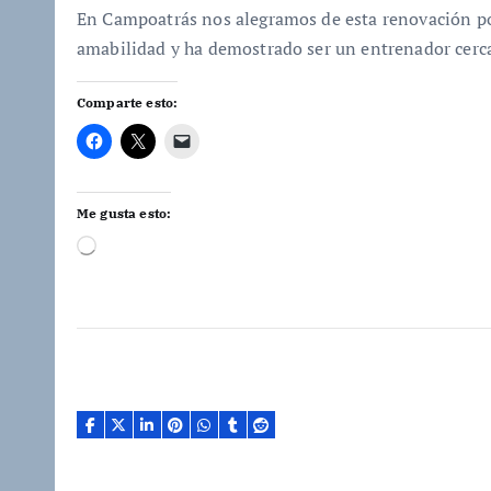
En Campoatrás nos alegramos de esta renovación p
amabilidad y ha demostrado ser un entrenador cerca
Comparte esto:
Me gusta esto:
C
a
r
g
a
n
d
o
.
.
.