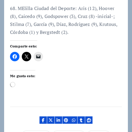
68. MElilla Ciudad del Deporte: Aris (12), Hoover
(8), Caicedo (9), Godspower (3), Cruz (8) -inicial-;
Stilma (7), García (9), Díaz, Rodríguez (9), Krutous,
Córdoba (1) y Bergstedt (2).
Comparte esto:
Me gusta esto:
C
a
r
g
a
n
d
o
.