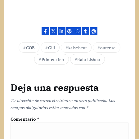
r
g
a
n
d
o
.
COB
Gill
kalscheur
ourense
.
.
Primera feb
Rafa Lisboa
Deja una respuesta
Tu dirección de correo electrónico no será publicada.
Los
campos obligatorios están marcados con
*
Comentario
*