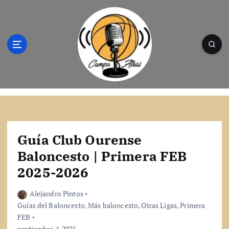
S
a
l
t
a
r
a
l
Campo Atrás - Tu web de baloncesto donde
c
encontrarás toda la información del
o
mundo de la canasta. Crónicas, noticias,
n
artículos y fotos del mejor baloncesto
t
Guía Club Ourense
e
Baloncesto | Primera FEB
n
2025-2026
i
d
o
Alejandro Pintos
Guías del Baloncesto
,
Más baloncesto
,
Otras Ligas
,
Primera
FEB
septiembre 4, 2025