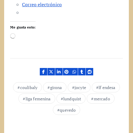
Correo electrónico
Me gusta esto:
C
a
r
g
a
n
d
o
.
coulibaly
girona
jocyte
lf endesa
.
.
liga femenina
lundquist
mercado
quevedo