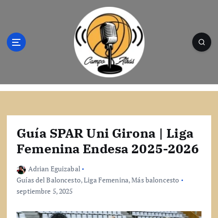
S
a
l
t
a
r
a
l
Campo Atrás - Tu web de baloncesto donde
c
encontrarás toda la información del
o
mundo de la canasta. Crónicas, noticias,
n
artículos y fotos del mejor baloncesto
t
Guía SPAR Uni Girona | Liga
e
Femenina Endesa 2025-2026
n
i
Adrian Eguizabal
d
Guías del Baloncesto
,
Liga Femenina
,
Más baloncesto
o
septiembre 5, 2025