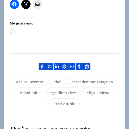
Me gusta esto:
C
a
r
g
a
n
d
asisa joventut
bcl
casademont zaragoza
o
dani miret
guillem vives
liga endesa
.
.
ricky rubio
.