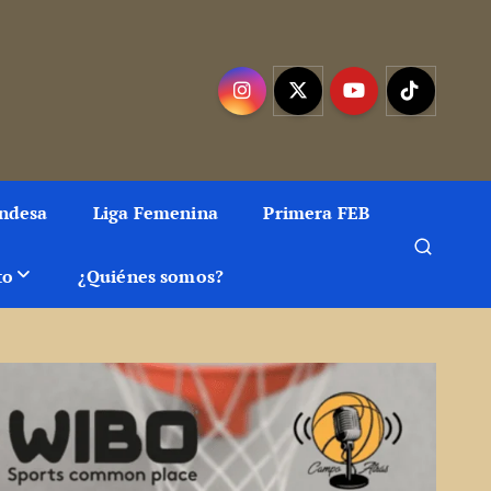
mejor baloncesto
Endesa
Liga Femenina
Primera FEB
to
¿Quiénes somos?