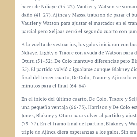
hacer de Ndiaye (35-22). Vautier y Watson se suma
daño (41-27). Ajinca y Massa trataron de parar el 
Vautier y Watson para ajustar el marcador en el tram
parcial pero Seljaas cerró el segundo cuarto con pun
A la vuelta de vestuarios, los galos iniciaron con b
Ndiaye, Lighty o Traore con ayuda de Watson para da
Oturu (51-52). De Colo mantuvo diferencias pero Bla
55). El partido volvió a igualarse aunque Blakney dio
final del tercer cuarto, De Colo, Traore y Ajinca lo c
minutos para el final (64-64)
En el inicio del último cuarto, De Colo, Traore y Se
una pequeña ventaja (66-73). Harrison y De Colo est
Jones, Blakney y Oturu para volver al partido y ajus
(79-77). En el tramo final del partido, Blakney y Wa
triple de Ajinca diera esperanzas a los galos. Sin 