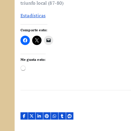
triunfo local (87-80)
Estadísticas
Comparte esto:
Me gusta esto:
C
a
r
g
a
n
d
o
.
.
.