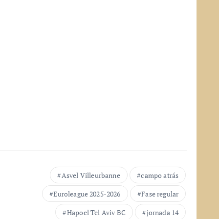
Asvel Villeurbanne
campo atrás
Euroleague 2025-2026
Fase regular
Hapoel Tel Aviv BC
jornada 14