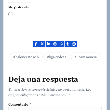
Me gusta esto:
C
a
r
g
a
n
d
baloncesto acb
liga endesa
ucam murcia
o
.
.
Deja una respuesta
.
Tu dirección de correo electrónico no será publicada.
Los
campos obligatorios están marcados con
*
Comentario
*