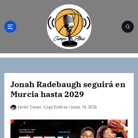
S
a
l
t
a
r
a
l
Campo Atrás - Tu web de baloncesto donde
c
encontrarás toda la información del
o
mundo de la canasta. Crónicas, noticias,
n
artículos y fotos del mejor baloncesto
t
Jonah Radebaugh seguirá en
e
Murcia hasta 2029
n
i
Javier Casau
Liga Endesa
junio 18, 2026
d
o