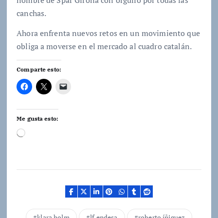
canchas.
Ahora enfrenta nuevos retos en un movimiento que
obliga a moverse en el mercado al cuadro catalán.
Comparte esto:
Me gusta esto:
C
a
r
g
a
n
d
o
.
klara holm
lf endesa
roberto íñiguez