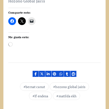
Hozono Global Jairis
Comparte esto:
Me gusta esto:
C
a
r
g
a
n
d
o
.
bernat canut
hozono global jairis
.
.
lf endesa
matilda ekh