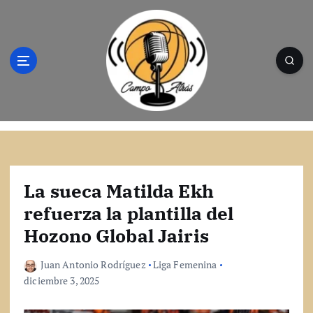
S
a
l
t
a
r
a
l
Campo Atrás - Tu web de baloncesto donde
c
encontrarás toda la información del
o
mundo de la canasta. Crónicas, noticias,
n
artículos y fotos del mejor baloncesto
t
La sueca Matilda Ekh
e
refuerza la plantilla del
n
Hozono Global Jairis
i
d
o
Juan Antonio Rodríguez
Liga Femenina
diciembre 3, 2025