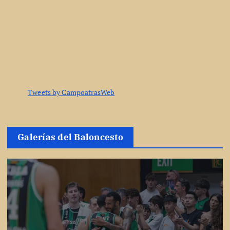
Tweets by CampoatrasWeb
Galerías del Baloncesto