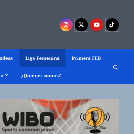
mejor baloncesto
Endesa
Liga Femenina
Primera FEB
to
¿Quiénes somos?