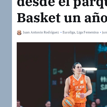
desde el parq
Basket un añ
Juan Antonio Rodríguez
Euroliga
,
Liga Femenina
jun