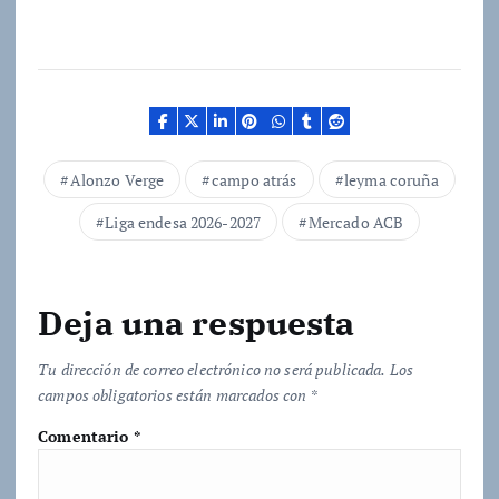
a
r
g
a
n
d
Alonzo Verge
campo atrás
leyma coruña
o
Liga endesa 2026-2027
Mercado ACB
.
.
.
Deja una respuesta
Tu dirección de correo electrónico no será publicada.
Los
campos obligatorios están marcados con
*
Comentario
*