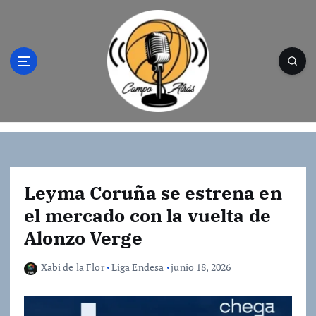
S
a
l
t
a
r
a
l
Campo Atrás - Tu web de baloncesto donde
c
encontrarás toda la información del
o
mundo de la canasta. Crónicas, noticias,
n
artículos y fotos del mejor baloncesto
t
Leyma Coruña se estrena en
e
el mercado con la vuelta de
n
Alonzo Verge
i
d
o
Xabi de la Flor
Liga Endesa
junio 18, 2026