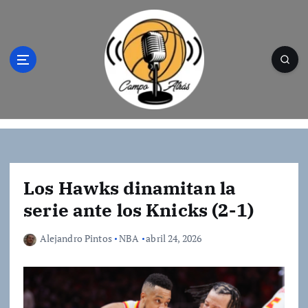
S
a
l
t
a
r
a
l
Campo Atrás - Tu web de baloncesto donde
c
encontrarás toda la información del
o
mundo de la canasta. Crónicas, noticias,
n
artículos y fotos del mejor baloncesto
t
Los Hawks dinamitan la
e
serie ante los Knicks (2-1)
n
i
Alejandro Pintos
NBA
abril 24, 2026
d
o