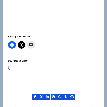
Comparte esto:
Me gusta esto:
C
a
r
g
a
n
d