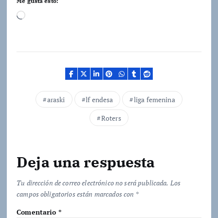
Me gusta esto:
C
a
r
g
a
n
d
araski
lf endesa
liga femenina
o
Roters
.
.
.
Deja una respuesta
Tu dirección de correo electrónico no será publicada.
Los
campos obligatorios están marcados con
*
Comentario
*