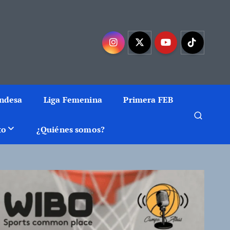
mejor baloncesto
Endesa
Liga Femenina
Primera FEB
to
¿Quiénes somos?