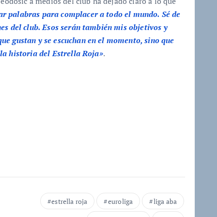
Teodosic a medios del club ha dejado claro a lo que
r palabras para complacer a todo el mundo. Sé de
es del club. Esos serán también mis objetivos y
que gustan y se escuchan en el momento, sino que
a historia del Estrella Roja»
.
estrella roja
euroliga
liga aba