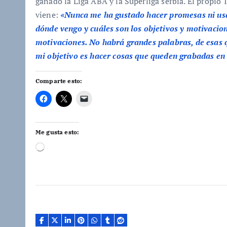
ganado la Liga ABA y la Superliga serbia. El propio 
viene:
«Nunca me ha gustado hacer promesas ni usa
dónde vengo y cuáles son los objetivos y motivacion
motivaciones. No habrá grandes palabras, de esas 
mi objetivo es hacer cosas que queden grabadas en l
Comparte esto:
Me gusta esto:
C
a
r
g
a
n
d
o