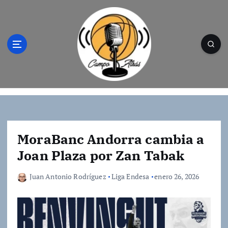
S
a
l
t
a
r
a
l
Campo Atrás - Tu web de baloncesto donde
c
encontrarás toda la información del
o
mundo de la canasta. Crónicas, noticias,
n
artículos y fotos del mejor baloncesto
t
MoraBanc Andorra cambia a
e
Joan Plaza por Zan Tabak
n
i
Juan Antonio Rodríguez
Liga Endesa
enero 26, 2026
d
o