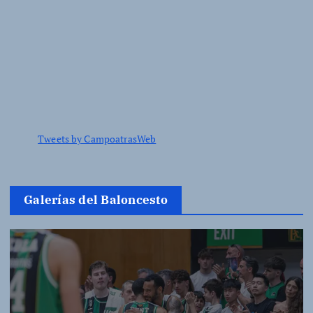
Tweets by CampoatrasWeb
Galerías del Baloncesto