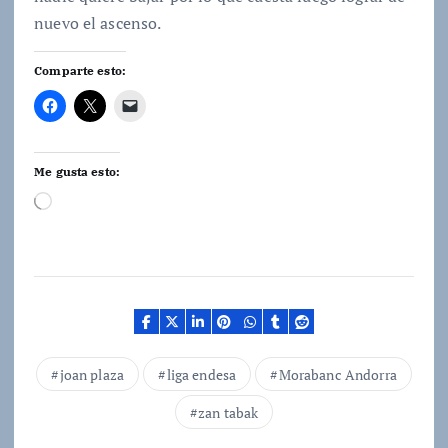
nuevo el ascenso.
Comparte esto:
Me gusta esto:
C
a
r
g
a
n
d
o
.
joan plaza
liga endesa
Morabanc Andorra
.
.
zan tabak