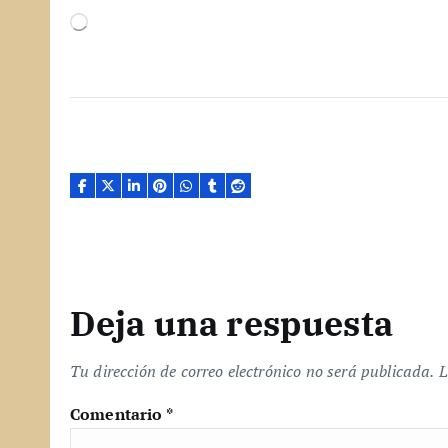
C
a
r
g
a
n
d
o
.
.
.
Deja una respuesta
Tu dirección de correo electrónico no será publicada.
L
Comentario
*