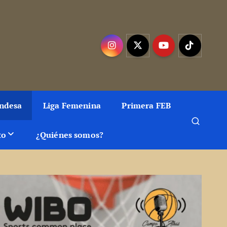
as, artículos y fotos del mejor baloncesto
Endesa
Liga Femenina
Primera FEB
to
¿Quiénes somos?