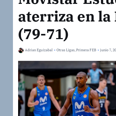
aterriza en la
(79-71)
Adrian Eguizabal
Otras Ligas
,
Primera FEB
junio 7, 2