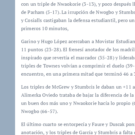
con un triple de Nwaokorie (3-13), y poco después 
de Parham (5-17). La irrupción de Nwogbo y Stumbris
y Cosialls castigaban la defensa estudiantil, pero un
primeros 10 minutos,
Garino y Hugo López acercaban a Movistar Estudian
11 puntos (23-28). El frenesí anotador de los madr
inspirado que revertía el marcador (35-28) y lideraba
triples de Townes volvían a comprimir el duelo (39
encuentro, en una primera mitad que terminó 46 a 39
Los triples de McGrew y Stumbris le daban un +11 a
Alimerka Oviedo trataba de bajar la diferencia de l
un buen dos más uno y Nwaokorie hacía lo propio (
Nwogbo (66-57).
El último cuarto se entorpecía y Faure y Duscak poní
anotación, y los triples de García y Stumbris a fal