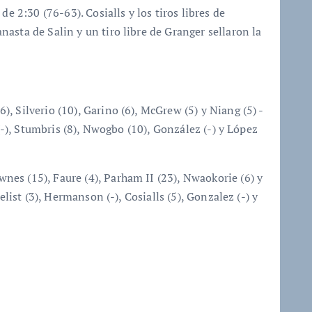
de 2:30 (76-63). Cosialls y los tiros libres de
asta de Salin y un tiro libre de Granger sellaron la
6), Silverio (10), Garino (6), McGrew (5) y Niang (5) -
 (-), Stumbris (8), Nwogbo (10), González (-) y López
wnes (15), Faure (4), Parham II (23), Nwaokorie (6) y
elist (3), Hermanson (-), Cosialls (5), Gonzalez (-) y