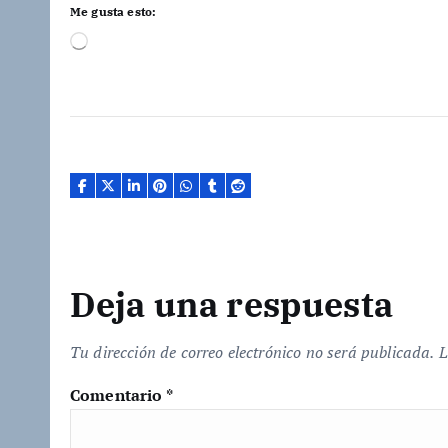
Me gusta esto:
C
a
r
g
a
n
d
o
.
.
.
Deja una respuesta
Tu dirección de correo electrónico no será publicada.
L
Comentario
*