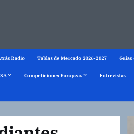
rmación del mundo de la canasta. Crónicas, noticias, artículos y fotos del 
trás Radio
Tablas de Mercado 2026-2027
Guías 
USA
Competiciones Europeas
Entrevistas
diantes