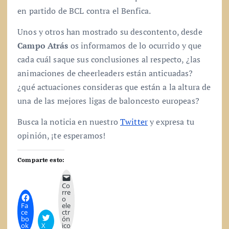
en partido de BCL contra el Benfica.
Unos y otros han mostrado su descontento, desde
Campo Atrás
os informamos de lo ocurrido y que
cada cuál saque sus conclusiones al respecto, ¿las
animaciones de cheerleaders están anticuadas?
¿qué actuaciones consideras que están a la altura de
una de las mejores ligas de baloncesto europeas?
Busca la noticia en nuestro
Twitter
y expresa tu
opinión, ¡te esperamos!
Comparte esto:
Co
rre
o
Fa
ele
ce
ctr
bo
ón
ok
X
ico