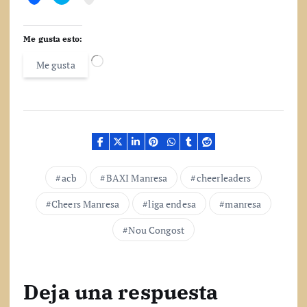
Me gusta esto:
C
Me gusta
a
r
g
a
n
d
o
.
acb
BAXI Manresa
cheerleaders
.
.
Cheers Manresa
liga endesa
manresa
Nou Congost
Deja una respuesta