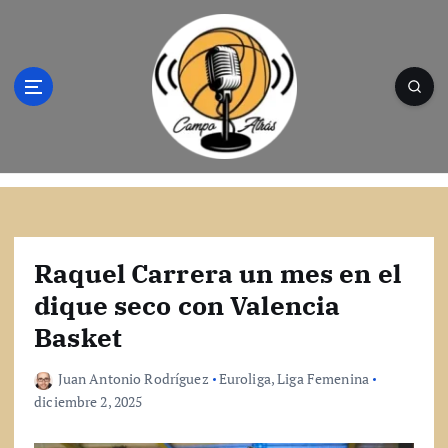
S
a
l
t
a
r
a
l
Campo Atrás - Tu web de baloncesto donde
c
encontrarás toda la información del
o
mundo de la canasta. Crónicas, noticias,
n
artículos y fotos del mejor baloncesto
t
Raquel Carrera un mes en el
e
dique seco con Valencia
n
Basket
i
d
o
Juan Antonio Rodríguez
Euroliga
,
Liga Femenina
diciembre 2, 2025