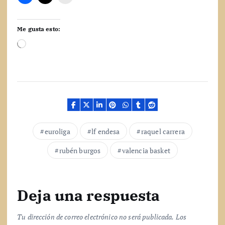
Me gusta esto:
C
a
r
g
a
n
d
o
.
euroliga
lf endesa
raquel carrera
.
.
rubén burgos
valencia basket
Deja una respuesta
Tu dirección de correo electrónico no será publicada.
Los