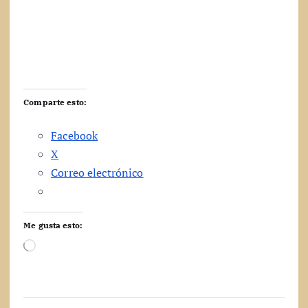
Comparte esto:
Facebook
X
Correo electrónico
Me gusta esto:
C
a
r
g
a