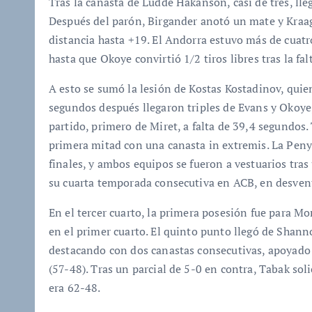
Tras la canasta de Ludde Hakanson, casi de tres, lle
Después del parón, Birgander anotó un mate y Kraag
distancia hasta +19. El Andorra estuvo más de cuatro
hasta que Okoye convirtió 1/2 tiros libres tras la fa
A esto se sumó la lesión de Kostas Kostadinov, quien
segundos después llegaron triples de Evans y Okoye
partido, primero de Miret, a falta de 39,4 segundos. 
primera mitad con una canasta in extremis. La Penya
finales, y ambos equipos se fueron a vestuarios tra
su cuarta temporada consecutiva en ACB, en desven
En el tercer cuarto, la primera posesión fue para M
en el primer cuarto. El quinto punto llegó de Shann
destacando con dos canastas consecutivas, apoyado p
(57-48). Tras un parcial de 5-0 en contra, Tabak so
era 62-48.