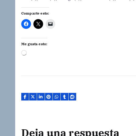
Comparte esto:
Me gusta esto:
C
a
r
g
a
n
d
o
.
.
.
Deja una respuesta