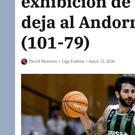
exhibición de 
deja al Andorr
(101-79)
David Montero
Liga Endesa
mayo 15, 2026