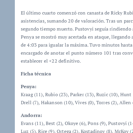
El último cuarto comenzó con canasta de Ricky Rubi
asistencias, sumando 20 de valoración. Tras un parc
segundo tiempo muerto. Pustovyi seguía rindiendo a g
Penya se mostró muy acertada en ataque, llegando a
de 4:03 para igualar la máxima. Tuvo minutos hasta A
encargado de anotar el punto número 101 tras conver
establecer el +22 definitivo.
Ficha técnica
Penya:
Kraag (11), Rubio (23), Parker (13), Ruzic (10), Hunt
Drell (7), Hakanson (10), Vives (0), Torres (2), Allen 
Andorra:
Evans (11), Best (2), Okoye (6), Pons (9), Pustovyi (
Luz (5), Rice (9), Ortega (2), Kostadinov (8), McKoy (2