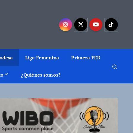
mejor baloncesto
Endesa
Liga Femenina
Primera FEB
to
¿Quiénes somos?