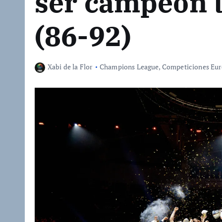
ser campeón t
(86-92)
Xabi de la Flor
Champions League
,
Competiciones Eur