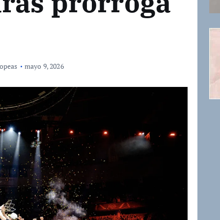
ras prórroga
opeas
mayo 9, 2026