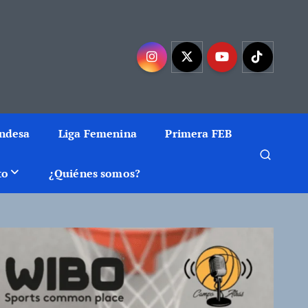
mejor baloncesto
Endesa
Liga Femenina
Primera FEB
to
¿Quiénes somos?