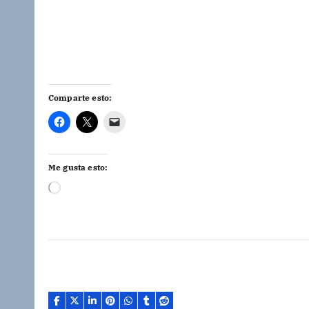
Comparte esto:
Me gusta esto:
C
a
r
g
a
n
d
o
.