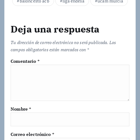
baloncesto acb
liga endesa
ucam murcia
o
.
.
Deja una respuesta
.
Tu dirección de correo electrónico no será publicada.
Los
campos obligatorios están marcados con
*
Comentario
*
Nombre
*
Correo electrónico
*