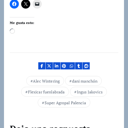
Me gusta esto:
C
a
r
g
a
n
d
Alec Wintering
dani manchón
o
Flexicar fuenlabrada
Ingus Jakovics
.
.
Super Agropal Palencia
.