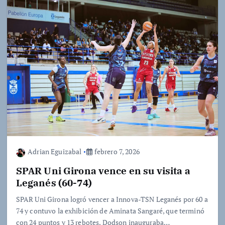
Adrian Eguizabal
febrero 7, 2026
SPAR Uni Girona vence en su visita a
Leganés (60-74)
SPAR Uni Girona logró vencer a Innova-TSN Leganés por 60 a
74 y contuvo la exhibición de Aminata Sangaré, que terminó
con 24 puntos y 13 rebotes. Dodson inauguraba…