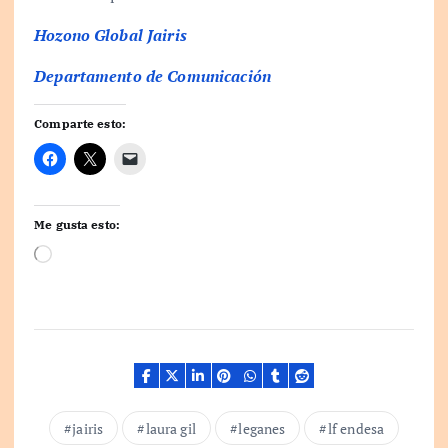
Hozono Global Jairis
Departamento de Comunicación
Comparte esto:
Me gusta esto:
C
a
r
g
a
n
d
o
.
jairis
laura gil
leganes
lf endesa
.