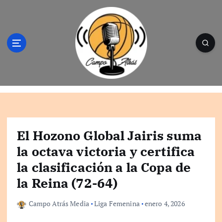
S
a
l
t
a
r
a
l
Campo Atrás - Tu web de baloncesto donde
c
encontrarás toda la información del
o
mundo de la canasta. Crónicas, noticias,
n
artículos y fotos del mejor baloncesto
t
El Hozono Global Jairis suma
e
la octava victoria y certifica
n
la clasificación a la Copa de
i
d
la Reina (72-64)
o
Campo Atrás Media
Liga Femenina
enero 4, 2026