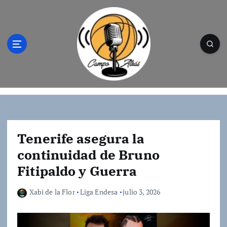
S
a
l
t
a
r
a
l
Campo Atrás - Tu web de baloncesto donde
c
encontrarás toda la información del
o
mundo de la canasta. Crónicas, noticias,
n
artículos y fotos del mejor baloncesto
t
Tenerife asegura la
e
continuidad de Bruno
n
Fitipaldo y Guerra
i
d
o
Xabi de la Flor
Liga Endesa
julio 3, 2026