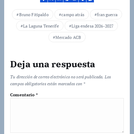
n
d
Bruno Fitipaldo
campo atrás
fran guerra
o
La Laguna Tenerife
Liga endesa 2026-2027
.
.
Mercado ACB
.
Deja una respuesta
Tu dirección de correo electrónico no será publicada.
Los
campos obligatorios están marcados con
*
Comentario
*