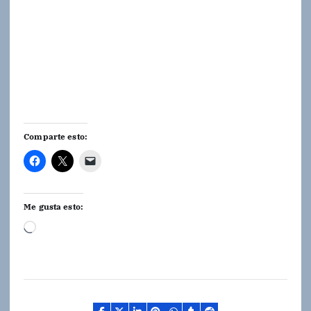
Comparte esto:
Me gusta esto:
C
a
r
g
a