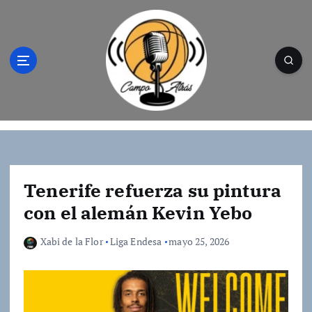
S
a
l
t
a
r
a
l
Campo Atrás - Tu web de baloncesto donde
c
encontrarás toda la información del
o
mundo de la canasta. Crónicas, noticias,
n
artículos y fotos del mejor baloncesto
t
Tenerife refuerza su pintura
e
con el alemán Kevin Yebo
n
i
Xabi de la Flor
Liga Endesa
mayo 25, 2026
d
o