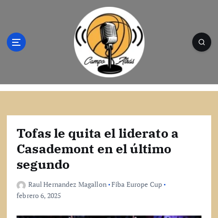
S
a
l
t
a
r
a
l
Campo Atrás - Tu web de baloncesto donde
c
encontrarás toda la información del
o
mundo de la canasta. Crónicas, noticias,
n
artículos y fotos del mejor baloncesto
t
Tofas le quita el liderato a
e
Casademont en el último
n
segundo
i
d
o
Raul Hernandez Magallon
Fiba Europe Cup
febrero 6, 2025