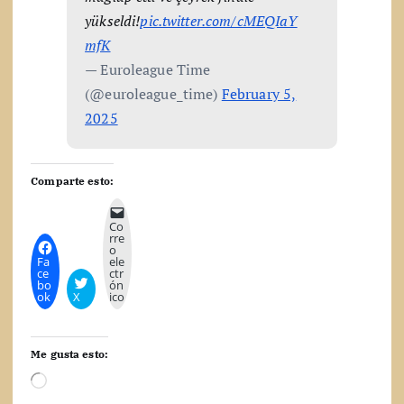
yükseldi!
pic.twitter.com/cMEQIaY
mfK
— Euroleague Time
(@euroleague_time)
February 5,
2025
Comparte esto:
Co
rre
o
Fa
ele
ce
ctr
bo
ón
ok
X
ico
Me gusta esto:
C
a