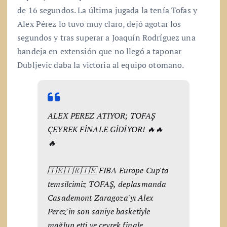
de 16 segundos. La última jugada la tenía Tofas y
Alex Pérez lo tuvo muy claro, dejó agotar los
segundos y tras superar a Joaquín Rodríguez una
bandeja en extensión que no llegó a taponar
Dubljevic daba la victoria al equipo otomano.
ALEX PEREZ ATIYOR; TOFAŞ
ÇEYREK FİNALE GİDİYOR! 🔥🔥
🔥
🇹🇷🇹🇷🇹🇷 FIBA Europe Cup'ta
temsilcimiz TOFAŞ, deplasmanda
Casademont Zaragoza'yı Alex
Perez'in son saniye basketiyle
mağlup etti ve çeyrek finale