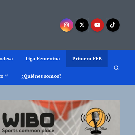
mejor baloncesto
Endesa
Liga Femenina
Primera FEB
to
¿Quiénes somos?