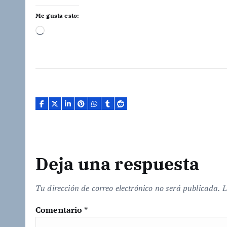
Me gusta esto:
C
a
r
g
a
n
d
o
.
.
Deja una respuesta
.
Tu dirección de correo electrónico no será publicada.
L
Comentario
*