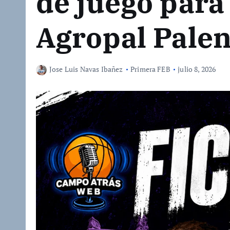
de juego para
Agropal Palen
Jose Luis Navas Ibañez
Primera FEB
julio 8, 2026