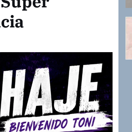
 Súper
cia