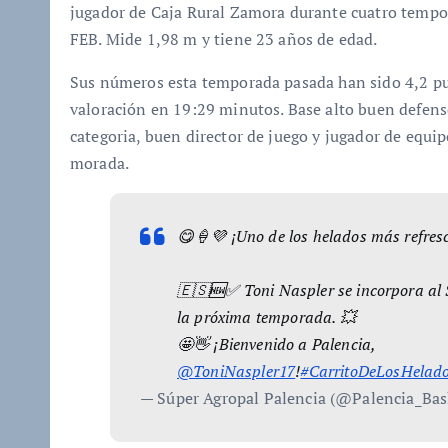
jugador de Caja Rural Zamora durante cuatro tempo
FEB. Mide 1,98 m y tiene 23 años de edad.
Sus números esta temporada pasada han sido 4,2 pun
valoración en 19:29 minutos. Base alto buen defenso
categoria, buen director de juego y jugador de equip
morada.
😋🍦💜 ¡Uno de los helados más refresc
🇪🇸🆕✅ Toni Naspler se incorpora al 
la próxima temporada. 💥
🤩👋 ¡Bienvenido a Palencia,
@ToniNaspler17
!
#CarritoDeLosHelad
— Súper Agropal Palencia (@Palencia_Bas