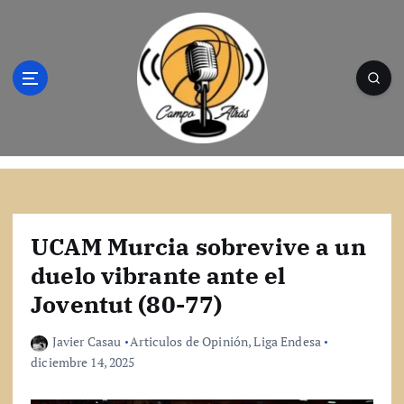
S
a
l
t
a
r
a
l
Campo Atrás - Tu web de baloncesto donde
c
encontrarás toda la información del
o
mundo de la canasta. Crónicas, noticias,
n
artículos y fotos del mejor baloncesto
t
UCAM Murcia sobrevive a un
e
duelo vibrante ante el
n
Joventut (80-77)
i
d
o
Javier Casau
Articulos de Opinión
,
Liga Endesa
diciembre 14, 2025