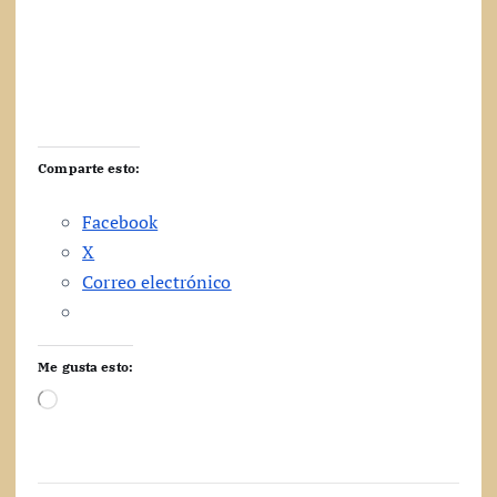
Comparte esto:
Facebook
X
Correo electrónico
Me gusta esto:
C
a
r
g
a