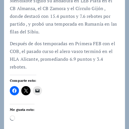
Mendikote siguió su andadura en LEB Plata en el
CB Almansa, el CB Zamora y el Círculo Gijón ,
donde destacó con 15.4 puntos y 7.6 rebotes por
partido , y probó una temporada en Rumanía en las
filas del Sibiu.
Después de dos temporadas en Primera FEB con el
COB, el pasado curso el alero vasco terminó en el
HLA Alicante, promediando 6.9 puntos y 3.4
rebotes.
Comparte esto:
Me gusta esto:
C
a