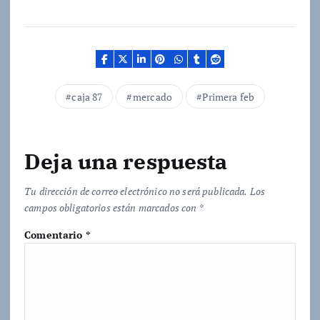
r
g
a
n
d
caja 87
mercado
Primera feb
o
.
.
Deja una respuesta
.
Tu dirección de correo electrónico no será publicada.
Los
campos obligatorios están marcados con
*
Comentario
*