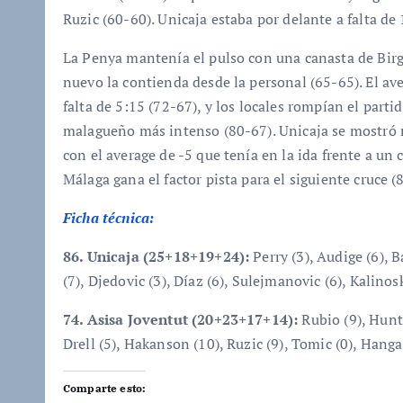
Ruzic (60-60). Unicaja estaba por delante a falta de
La Penya mantenía el pulso con una canasta de Birg
nuevo la contienda desde la personal (65-65). El ave
falta de 5:15 (72-67), y los locales rompían el par
malagueño más intenso (80-67). Unicaja se mostró m
con el average de -5 que tenía en la ida frente a un
Málaga gana el factor pista para el siguiente cruce (
Ficha técnica:
86. Unicaja (25+18+19+24):
Perry (3), Audige (6), B
(7), Djedovic (3), Díaz (6), Sulejmanovic (6), Kalinoski
74. Asisa Joventut (20+23+17+14):
Rubio (9), Hunt 
Drell (5), Hakanson (10), Ruzic (9), Tomic (0), Hanga 
Comparte esto: