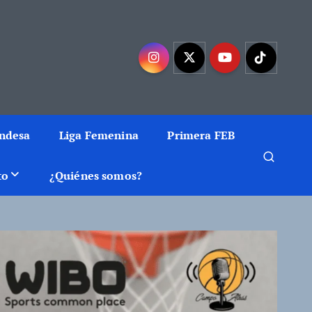
mejor baloncesto
Endesa
Liga Femenina
Primera FEB
to
¿Quiénes somos?