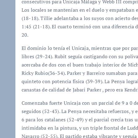
consecutivos para Unicaja Málaga y Webb III compri
Los locales se mantenían en el duelo y empataban el
(18-18). Tillie adelantaba a los suyos con acierto de
1:45 (21-18). El cuarto terminó con una diferencia d
20.
El dominio lo tenía el Unicaja, mientras que por par
libres (29-24). Rubit seguía castigando con su poliv
acercaba de dos con el buen trabajo interior de Mic
Ricky Rubio(36-34). Parker y Barreiro sumaban para
quinteto con potencia física (39-39). La Penya logr
canastas de calidad de Jabari Parker , pero era Kendr
Comenzaba fuerte Unicaja con un parcial de 9 a 0 de
seguidos (52-43). La Penya necesitaba refuerzos, y e
6 para los catalanes (52-49) y el parcial crecía tras
intimidaba en la pintura, y un triple frontal de Lu
Navarro (52-55). El partido estaba vibrante y seguía