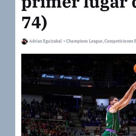
primer lugar 
74)
Adrian Eguizabal
Champions League
,
Competiciones 