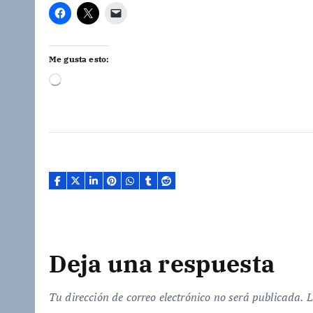
Me gusta esto:
C
a
r
g
a
n
d
o
.
.
.
Deja una respuesta
Tu dirección de correo electrónico no será publicada.
L