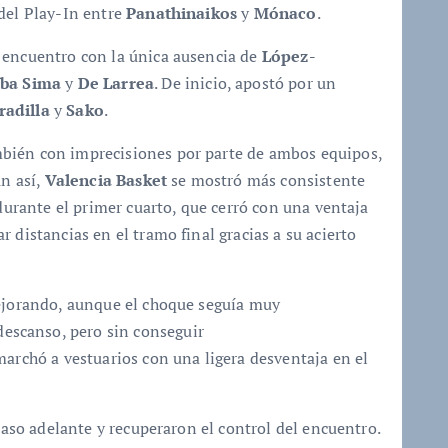
 del Play-In entre
Panathinaikos
y
Mónaco
.
 encuentro con la única ausencia de
López-
ba Sima
y
De Larrea
. De inicio, apostó por un
radilla
y
Sako
.
bién con imprecisiones por parte de ambos equipos,
un así,
Valencia Basket
se mostró más consistente
 durante el primer cuarto, que cerró con una ventaja
r distancias en el tramo final gracias a su acierto
mejorando, aunque el choque seguía muy
 descanso, pero sin conseguir
marchó a vestuarios con una ligera desventaja en el
 paso adelante y recuperaron el control del encuentro.