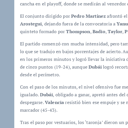
cancha en el playoff, donde se medirán al vencedor
El conjunto dirigido por
Pedro Martínez
afrontó el
Arostegui
, dejando fuera de la convocatoria a
Yanu
quinteto formado por
Thompson
,
Badio
,
Taylor
,
P
El partido comenzó con mucha intensidad, pero tam
lo que se tradujo en bajos porcentajes de acierto. A
en los primeros minutos y logró llevar la iniciativa
de cinco puntos (19-24), aunque
Dubái
logró recorta
desde el perímetro.
Con el paso de los minutos, el nivel ofensivo fue 
igualado.
Dubái
, obligado a ganar, apretó antes del
despegarse.
Valencia
resistió bien ese empuje y se 
marcador (45-43).
Tras el paso por vestuarios, los ‘taronja’ dieron un