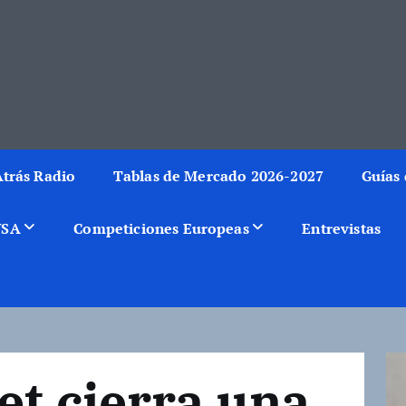
rmación del mundo de la canasta. Crónicas, noticias, artículos y fotos del 
trás Radio
Tablas de Mercado 2026-2027
Guías 
USA
Competiciones Europeas
Entrevistas
et cierra una