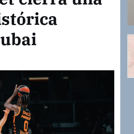
istórica
Dubai