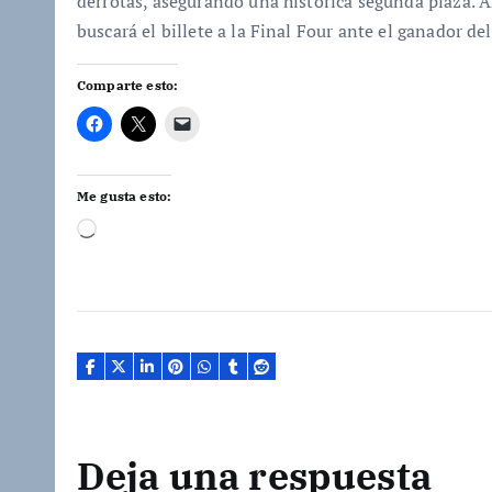
derrotas, asegurando una histórica segunda plaza. Ah
buscará el billete a la Final Four ante el ganador de
Comparte esto:
Me gusta esto:
C
a
r
g
a
n
d
o
Deja una respuesta
.