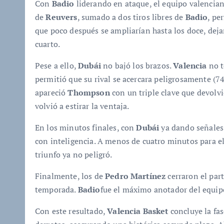
Con
Badio
liderando en ataque, el equipo valencian
de
Reuvers
, sumado a dos tiros libres de
Badio
, pe
que poco después se ampliarían hasta los doce, dej
cuarto.
Pese a ello,
Dubái
no bajó los brazos.
Valencia
no t
permitió que su rival se acercara peligrosamente (7
apareció
Thompson
con un triple clave que devolvi
volvió a estirar la ventaja.
En los minutos finales, con
Dubái
ya dando señales
con inteligencia. A menos de cuatro minutos para el f
triunfo ya no peligró.
Finalmente, los de
Pedro Martínez
cerraron el par
temporada.
Badio
fue el máximo anotador del equip
Con este resultado,
Valencia Basket
concluye la fas