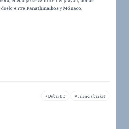
ora, el equipo se centra en el playoff, donde
l duelo entre
Panathinaikos
y
Mónaco
.
Dubai BC
valencia basket