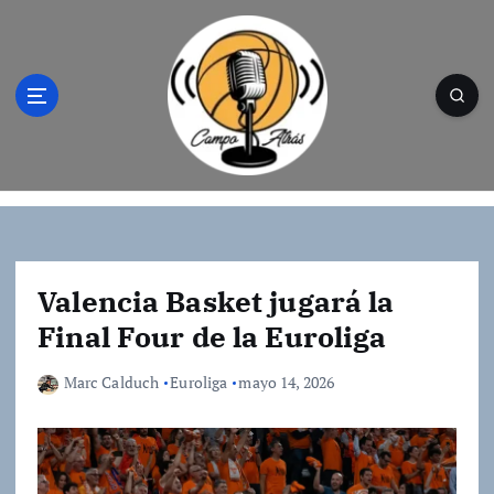
S
a
l
t
a
r
a
l
Campo Atrás - Tu web de baloncesto donde
c
encontrarás toda la información del
o
mundo de la canasta. Crónicas, noticias,
n
artículos y fotos del mejor baloncesto
t
Valencia Basket jugará la
e
Final Four de la Euroliga
n
i
Marc Calduch
Euroliga
mayo 14, 2026
d
o