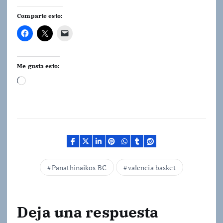
Comparte esto:
Me gusta esto:
C
a
r
g
a
n
d
Panathinaikos BC
valencia basket
o
.
.
Deja una respuesta
.