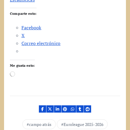
Comparte esto:
Facebook
X
Correo electrónico
Me gusta esto:
C
a
r
g
a
n
d
o
.
campo atrás
Euroleague 2025-2026
.