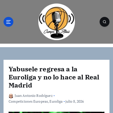
S
a
l
t
a
r
a
l
Campo Atrás - Tu web de baloncesto donde
c
encontrarás toda la información del
o
mundo de la canasta. Crónicas, noticias,
n
artículos y fotos del mejor baloncesto
t
Yabusele regresa a la
e
Euroliga y no lo hace al Real
n
Madrid
i
d
o
Juan Antonio Rodríguez
Competiciones Europeas
,
Euroliga
julio 8, 2026