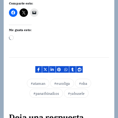
Comparte esto:
Me gusta esto:
C
a
r
g
a
n
d
ataman
euroliga
nba
o
panathinaikos
yabusele
.
.
.
Deja una respuesta