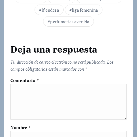
o
lf endesa
liga femenina
.
.
perfumerías avenida
.
Deja una respuesta
Tu dirección de correo electrónico no será publicada.
Los
campos obligatorios están marcados con
*
Comentario
*
Nombre
*