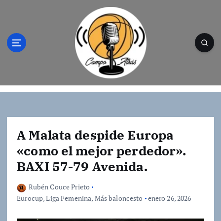
S
a
l
t
a
r
a
l
Campo Atrás - Tu web de baloncesto donde
c
encontrarás toda la información del
o
mundo de la canasta. Crónicas, noticias,
n
artículos y fotos del mejor baloncesto
t
A Malata despide Europa
e
«como el mejor perdedor».
n
BAXI 57-79 Avenida.
i
d
o
Rubén Couce Prieto
Eurocup
,
Liga Femenina
,
Más baloncesto
enero 26, 2026