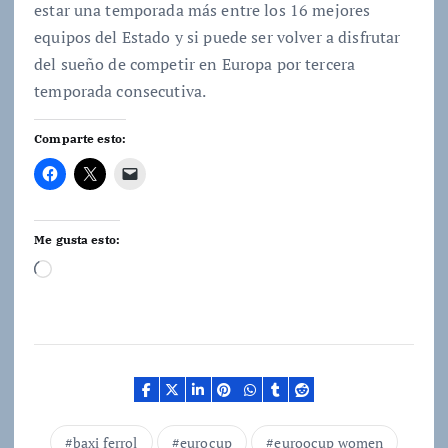
estar una temporada más entre los 16 mejores
equipos del Estado y si puede ser volver a disfrutar
del sueño de competir en Europa por tercera
temporada consecutiva.
Comparte esto:
Me gusta esto:
C
a
r
g
a
n
d
baxi ferrol
eurocup
euroocup women