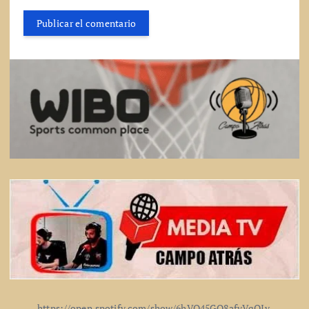
https://open.spotify.com/show/6hVO45GO8afvVqQIv