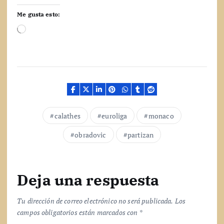
Me gusta esto:
C
a
r
g
a
n
d
o
.
calathes
euroliga
monaco
.
.
obradovic
partizan
Deja una respuesta
Tu dirección de correo electrónico no será publicada.
Los
campos obligatorios están marcados con
*