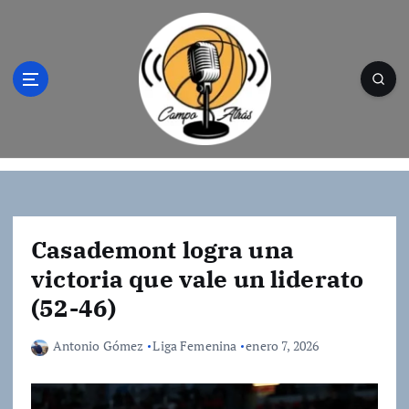
S
a
l
t
a
r
a
l
Campo Atrás - Tu web de baloncesto donde
c
encontrarás toda la información del
o
mundo de la canasta. Crónicas, noticias,
n
artículos y fotos del mejor baloncesto
t
Casademont logra una
e
victoria que vale un liderato
n
(52-46)
i
d
o
Antonio Gómez
Liga Femenina
enero 7, 2026