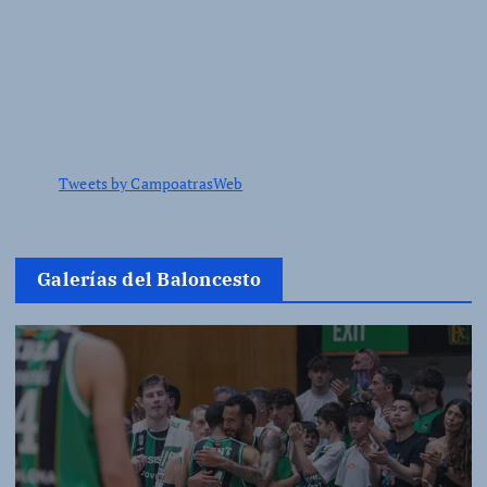
Tweets by CampoatrasWeb
Galerías del Baloncesto