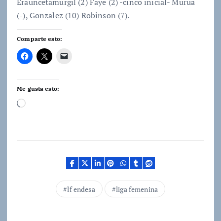
Erauncetamurgil (2) Faye (2) -cinco inicial- Murua
(-), Gonzalez (10) Robinson (7).
Comparte esto:
Me gusta esto:
C
a
r
g
a
n
d
lf endesa
liga femenina
o
.