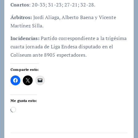
Cuartos
: 20-33; 31-23; 27-21; 32-28.
Árbitros:
Jordi Aliaga, Alberto Baena y Vicente
Martínez Silla.
Incidencias:
Partido correspondiente a la trigésima
cuarta jornada de Liga Endesa disputado en el
Coliseum ante 8905 espectadores.
Comparte esto:
Me gusta esto:
C
a
r
g