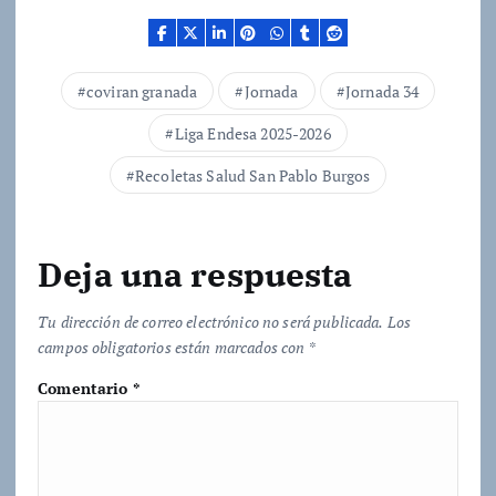
a
n
d
coviran granada
Jornada
Jornada 34
o
Liga Endesa 2025-2026
.
.
Recoletas Salud San Pablo Burgos
.
Deja una respuesta
Tu dirección de correo electrónico no será publicada.
Los
campos obligatorios están marcados con
*
Comentario
*