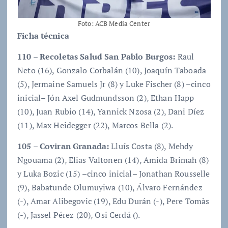
Foto: ACB Media Center
Ficha técnica
110 – Recoletas Salud San Pablo Burgos:
Raul
Neto (16), Gonzalo Corbalán (10), Joaquín Taboada
(5), Jermaine Samuels Jr (8) y Luke Fischer (8) –cinco
inicial– Jón Axel Gudmundsson (2), Ethan Happ
(10), Juan Rubio (14), Yannick Nzosa (2), Dani Díez
(11), Max Heidegger (22), Marcos Bella (2).
105 – Coviran Granada:
Lluís Costa (8), Mehdy
Ngouama (2), Elias Valtonen (14), Amida Brimah (8)
y Luka Bozic (15) –cinco inicial– Jonathan Rousselle
(9), Babatunde Olumuyiwa (10), Álvaro Fernández
(-), Amar Alibegovic (19), Edu Durán (-), Pere Tomàs
(-), Jassel Pérez (20), Osi Cerdá ().