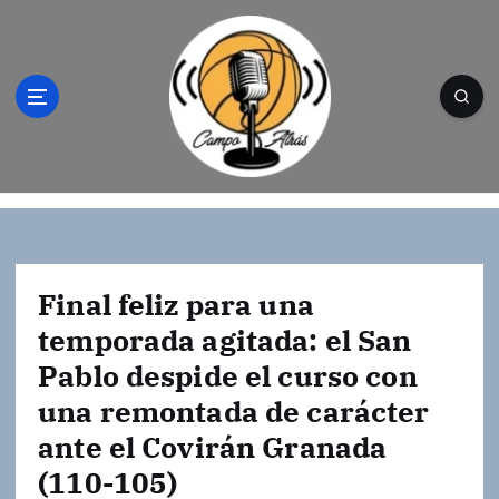
S
a
l
t
a
r
a
l
Campo Atrás - Tu web de baloncesto donde
c
encontrarás toda la información del
o
mundo de la canasta. Crónicas, noticias,
n
artículos y fotos del mejor baloncesto
t
Final feliz para una
e
temporada agitada: el San
n
Pablo despide el curso con
i
d
una remontada de carácter
o
ante el Covirán Granada
(110-105)