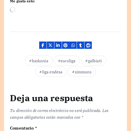
Me gusta esto:
C
a
r
g
a
n
d
o
.
baskonia
euroliga
galbiati
.
.
liga endesa
simmons
Deja una respuesta
Tu dirección de correo electrónico no será publicada.
Los
campos obligatorios están marcados con
*
Comentario
*