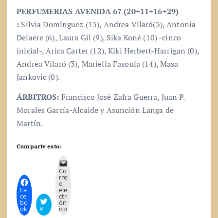
PERFUMERIAS AVENIDA 67 (20+11+16+29)
:
Silvia Domínguez (13), Andrea Vilaró(3), Antonia
Delaere (6), Laura Gil (9), Sika Koné (10) -cinco
inicial-, Arica Carter (12), Kiki Herbert-Harrigan (0),
Andrea Vilaró (3), Mariella Fasoula (14), Masa
Jankovic (0).
ÁRBITROS:
Francisco José Zafra Guerra, Juan P.
Morales García-Alcaide y Asunción Langa de
Martín.
Comparte esto:
Co
rre
o
Fa
ele
ce
ctr
bo
ón
ok
X
ico