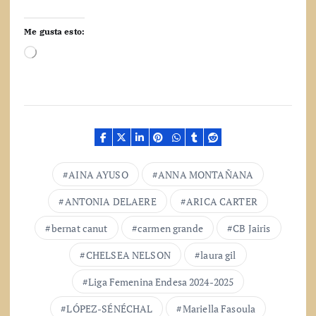
Me gusta esto:
C
a
r
g
a
n
d
o
.
AINA AYUSO
ANNA MONTAÑANA
.
.
ANTONIA DELAERE
ARICA CARTER
bernat canut
carmen grande
CB Jairis
CHELSEA NELSON
laura gil
Liga Femenina Endesa 2024-2025
LÓPEZ-SÉNÉCHAL
Mariella Fasoula