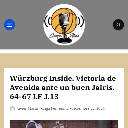
S
a
l
t
a
r
a
l
Campo Atrás - Tu web de baloncesto donde
c
encontrarás toda la información del
o
mundo de la canasta. Crónicas, noticias,
n
artículos y fotos del mejor baloncesto
t
Würzburg Inside. Victoria de
e
Avenida ante un buen Jairis.
n
64-67 LF J.13
i
d
o
Javier Martín
Liga Femenina
diciembre 22, 2024