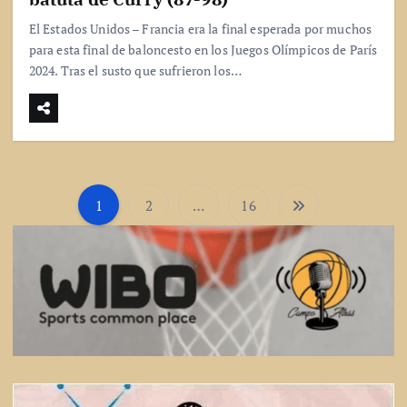
El Estados Unidos – Francia era la final esperada por muchos
para esta final de baloncesto en los Juegos Olímpicos de París
2024. Tras el susto que sufrieron los…
1
2
…
16
P
a
g
i
n