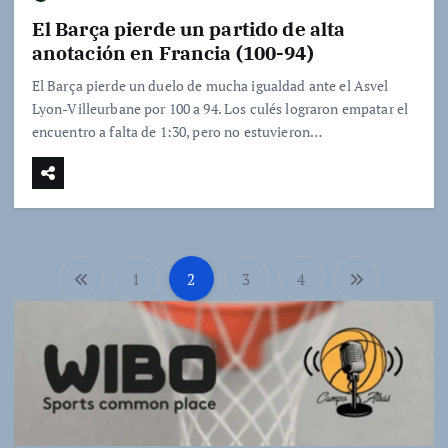
El Barça pierde un partido de alta
anotación en Francia (100-94)
El Barça pierde un duelo de mucha igualdad ante el Asvel
Lyon-Villeurbane por 100 a 94. Los culés lograron empatar el
encuentro a falta de 1:30, pero no estuvieron…
1
2
3
4
P
a
g