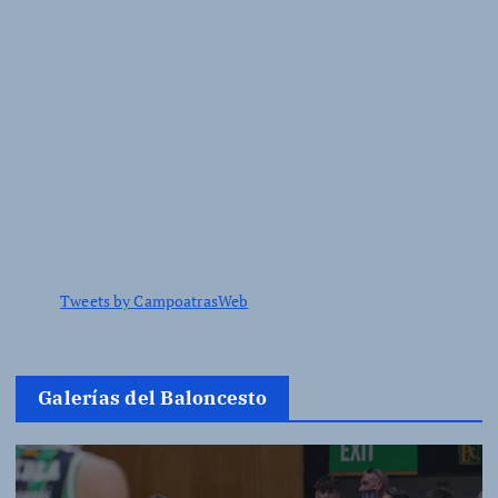
n
t
r
a
d
Tweets by CampoatrasWeb
a
s
Galerías del Baloncesto